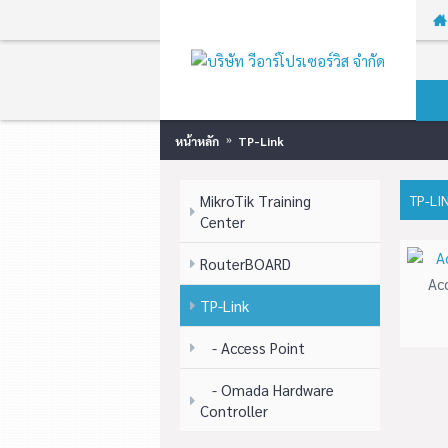
หน้าหลัก
TP-Link
MikroTik Training
TP-LI
Center
RouterBOARD
Ac
TP-Link
- Access Point
- Omada Hardware
Controller