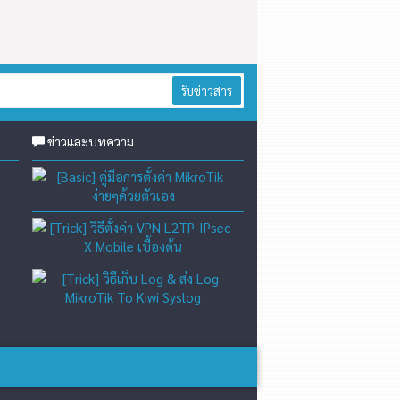
รับข่าวสาร
ข่าวและบทความ
[Basic] คู่มือการตั้งค่า Mikro
[Trick] วิธีตั้งค่า VPN L2TP-
[Trick] วิธีเก็บ Log & ส่ง L