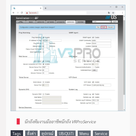
นึกถึงทีมงานมืออาชีพนึกถึง VRProService
Tags:
ตั้งค่า
อุปกรณ์
UBiQUiTi
Menu
Service