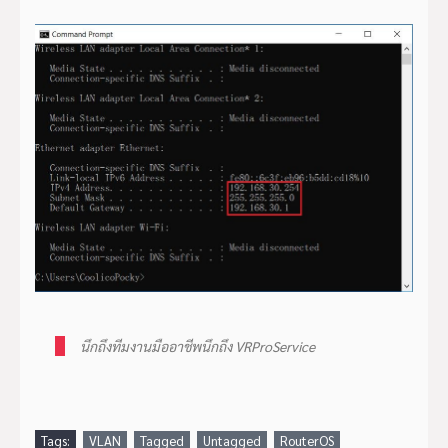
นึกถึงทีมงานมืออาชีพนึกถึง VRProService
Tags:
VLAN
Tagged
Untagged
RouterOS