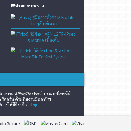
ข่าวและบทความ
[Basic] คู่มือการตั้งค่า Mikro
[Trick] วิธีตั้งค่า VPN L2TP-
[Trick] วิธีเก็บ Log & ส่ง L
์ฝึกอบรม
MikroTik
ประจำประเทศไทยที่มี
 รีสอร์ท ด้วยทีมงานมืออาชีพ
รให้ดียิ่งๆขึ้นไป