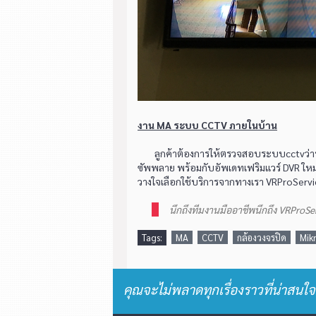
งาน MA ระบบ CCTV ภายในบ้าน
ลูกค้าต้องการให้ตรวจสอบระบบcctvว่าปกติ
ซัพพลาย พร้อมกับอัพเดทเฟริมแวร์ DVR ใหม่เพื
วางใจเลือกใช้บริการจากทางเรา VRProServ
นึกถึงทีมงานมืออาชีพนึกถึง VRProSe
Tags:
MA
CCTV
กล้องวงจรปิด
Mikr
คุณจะไม่พลาดทุกเรื่องราวที่น่าสนใจ