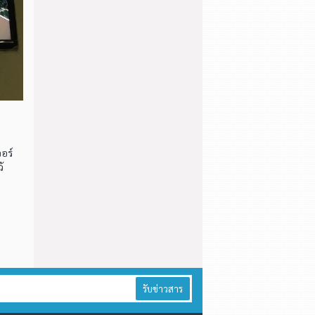
อร์
้
รับข่าวสาร