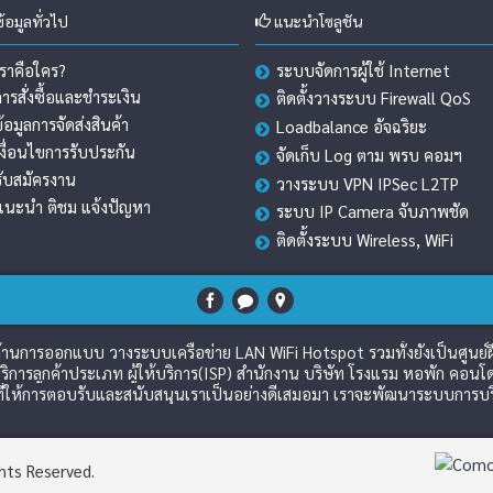
้อมูลทั่วไป
แนะนำโซลูชัน
เราคือใคร?
ระบบจัดการผู้ใช้ Internet
การสั่งซื้อและชำระเงิน
ติดตั้งวางระบบ Firewall QoS
ข้อมูลการจัดส่งสินค้า
Loadbalance อัจฉริยะ
เงื่อนไขการรับประกัน
จัดเก็บ Log ตาม พรบ คอมฯ
รับสมัครงาน
วางระบบ VPN IPSec L2TP
แนะนำ ติชม แจ้งปัญหา
ระบบ IP Camera จับภาพชัด
ติดตั้งระบบ Wireless, WiFi
วชาญด้านการออกแบบ วางระบบเครือข่าย LAN WiFi Hotspot รวมทั้งยังเป็นศูนย
ิการลูกค้าประเภท ผู้ให้บริการ(ISP) สำนักงาน บริษัท โรงแรม หอพัก คอนโด
่ให้การตอบรับและสนับสนุนเราเป็นอย่างดีเสมอมา เราจะพัฒนาระบบการบริกา
hts Reserved.