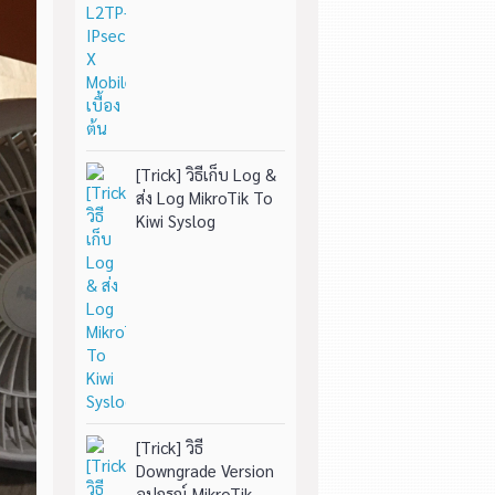
[Trick] วิธีเก็บ Log &
ส่ง Log MikroTik To
Kiwi Syslog
[Trick] วิธี
Downgrade Version
อุปกรณ์ MikroTik