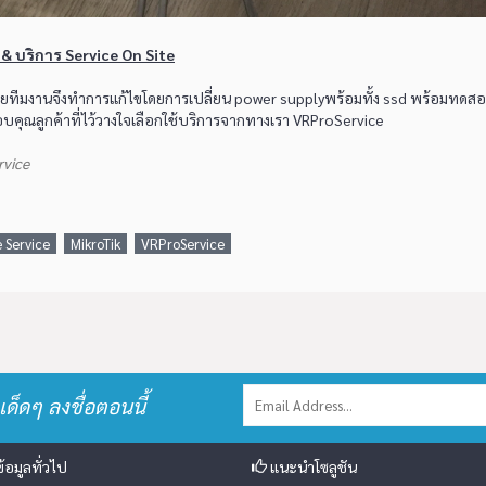
 บริการ Service On Site
ทีมงานจึงทำการแก้ไขโดยการเปลี่ยน power supplyพร้อมทั้ง ssd พร้อมทดส
อบคุณลูกค้าที่ไว้วางใจเลือกใช้บริการจากทางเรา VRProService
rvice
e Service
MikroTik
VRProService
เด็ดๆ ลงชื่อตอนนี้
้อมูลทั่วไป
แนะนำโซลูชัน