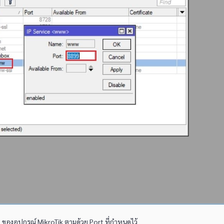
 ของอุปกรณ์ MikroTik ตามด้วย Port ที่กำหนดไว้