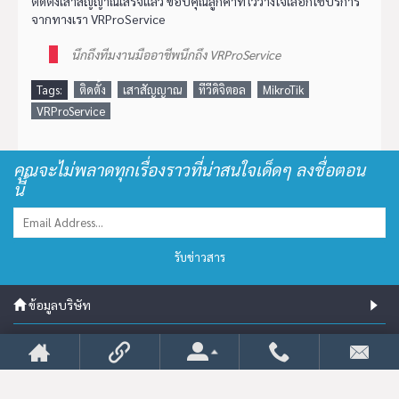
ติดตั้งเสาสัญญาณเสร็จแล้ว ขอบคุณลูกค้าที่ไว้วางใจเลือกใช้บริการ
จากทางเรา VRProService
นึกถึงทีมงานมืออาชีพนึกถึง VRProService
Tags:
ติดตั้ง
เสาสัญญาณ
ทีวีดิจิตอล
MikroTik
VRProService
คุณจะไม่พลาดทุกเรื่องราวที่น่าสนใจเด็ดๆ ลงชื่อตอน
นี้
รับข่าวสาร
ข้อมูลบริษัท
ข้อมูลทั่วไป
แนะนำโซลูชัน