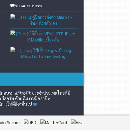
ข่าวและบทความ
[Basic] คู่มือการตั้งค่า Mikro
[Trick] วิธีตั้งค่า VPN L2TP-
[Trick] วิธีเก็บ Log & ส่ง L
์ฝึกอบรม
MikroTik
ประจำประเทศไทยที่มี
 รีสอร์ท ด้วยทีมงานมืออาชีพ
รให้ดียิ่งๆขึ้นไป