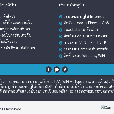
้อมูลทั่วไป
แนะนำโซลูชัน
เราคือใคร?
ระบบจัดการผู้ใช้ Internet
การสั่งซื้อและชำระเงิน
ติดตั้งวางระบบ Firewall QoS
ข้อมูลการจัดส่งสินค้า
Loadbalance อัจฉริยะ
เงื่อนไขการรับประกัน
จัดเก็บ Log ตาม พรบ คอมฯ
รับสมัครงาน
วางระบบ VPN IPSec L2TP
แนะนำ ติชม แจ้งปัญหา
ระบบ IP Camera จับภาพชัด
ติดตั้งระบบ Wireless, WiFi
วชาญด้านการออกแบบ วางระบบเครือข่าย LAN WiFi Hotspot รวมทั้งยังเป็นศูนย
ิการลูกค้าประเภท ผู้ให้บริการ(ISP) สำนักงาน บริษัท โรงแรม หอพัก คอนโด
่ให้การตอบรับและสนับสนุนเราเป็นอย่างดีเสมอมา เราจะพัฒนาระบบการบริกา
hts Reserved.