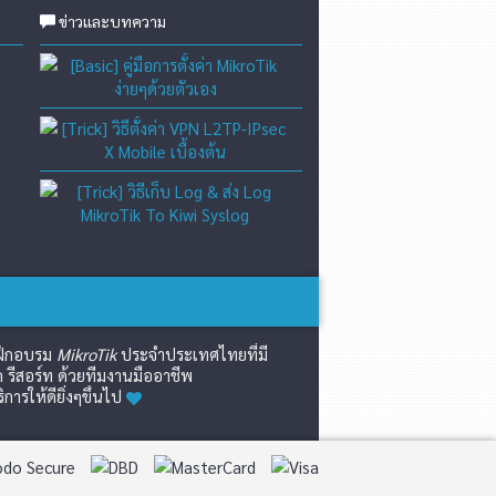
ข่าวและบทความ
[Basic] คู่มือการตั้งค่า Mikro
[Trick] วิธีตั้งค่า VPN L2TP-
[Trick] วิธีเก็บ Log & ส่ง L
์ฝึกอบรม
MikroTik
ประจำประเทศไทยที่มี
 รีสอร์ท ด้วยทีมงานมืออาชีพ
รให้ดียิ่งๆขึ้นไป