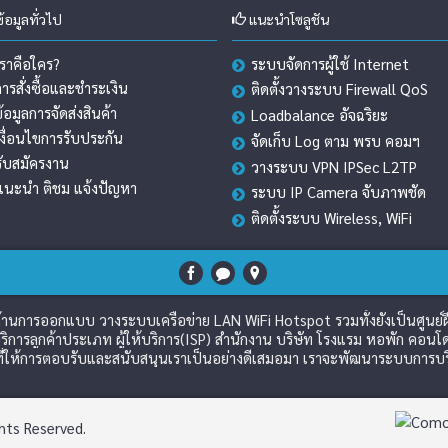
้อมูลทั่วไป
แนะนำโซลูชัน
เราคือใคร?
ระบบจัดการผู้ใช้ Internet
การสั่งซื้อและชำระเงิน
ติดตั้งวางระบบ Firewall QoS
ข้อมูลการจัดส่งสินค้า
Loadbalance อัจฉริยะ
เงื่อนไขการรับประกัน
จัดเก็บ Log ตาม พรบ คอมฯ
รับสมัครงาน
วางระบบ VPN IPSec L2TP
แนะนำ ติชม แจ้งปัญหา
ระบบ IP Camera จับภาพชัด
ติดตั้งระบบ Wireless, WiFi
วชาญด้านการออกแบบ วางระบบเครือข่าย LAN WiFi Hotspot รวมทั้งยังเป็นศูนย
ิการลูกค้าประเภท ผู้ให้บริการ(ISP) สำนักงาน บริษัท โรงแรม หอพัก คอนโด
่ให้การตอบรับและสนับสนุนเราเป็นอย่างดีเสมอมา เราจะพัฒนาระบบการบริกา
hts Reserved.