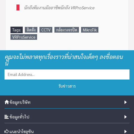
นึกถึงทีมงานมืออาชีพนึกถึง VRProService
Tags:
ติดตั้ง
CCTV
กล้องวงจรปิด
MikroTik
VRProService
คุณจะไม่พลาดทุกเรื่องราวที่น่าสนใจเด็ดๆ ลงชื่อตอน
นี้
รับข่าวสาร
ข้อมูลบริษัท
ข้อมูลทั่วไป
แนะนำโซลูชัน