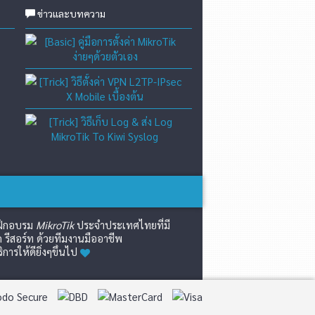
ข่าวและบทความ
[Basic] คู่มือการตั้งค่า Mikro
[Trick] วิธีตั้งค่า VPN L2TP-
[Trick] วิธีเก็บ Log & ส่ง L
์ฝึกอบรม
MikroTik
ประจำประเทศไทยที่มี
 รีสอร์ท ด้วยทีมงานมืออาชีพ
รให้ดียิ่งๆขึ้นไป