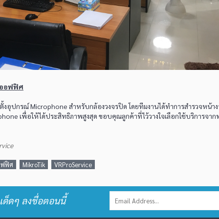
นออฟฟิศ
้งอุปกรณ์ Microphone สำหรับกล้องวงจรปิด โดยทีมงานได้ทำการสำรวจหน้าง
phone เพื่อให้ได้ประสิทธิภาพสูงสุด ขอบคุณลูกค้าที่ไว้วางใจเลือกใช้บริการจาก
rvice
อฟฟิศ
MikroTik
VRProService
เด็ดๆ ลงชื่อตอนนี้