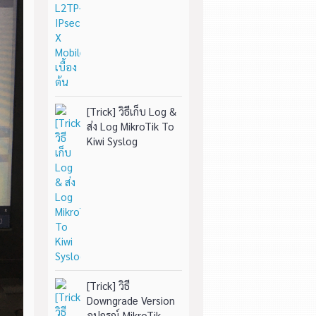
[Trick] วิธีเก็บ Log &
ส่ง Log MikroTik To
Kiwi Syslog
[Trick] วิธี
Downgrade Version
อุปกรณ์ MikroTik