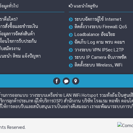
้อมูลทั่วไป
แนะนำโซลูชัน
เราคือใคร?
ระบบจัดการผู้ใช้ Internet
การสั่งซื้อและชำระเงิน
ติดตั้งวางระบบ Firewall QoS
ข้อมูลการจัดส่งสินค้า
Loadbalance อัจฉริยะ
เงื่อนไขการรับประกัน
จัดเก็บ Log ตาม พรบ คอมฯ
รับสมัครงาน
วางระบบ VPN IPSec L2TP
แนะนำ ติชม แจ้งปัญหา
ระบบ IP Camera จับภาพชัด
ติดตั้งระบบ Wireless, WiFi
วชาญด้านการออกแบบ วางระบบเครือข่าย LAN WiFi Hotspot รวมทั้งยังเป็นศูนย
ิการลูกค้าประเภท ผู้ให้บริการ(ISP) สำนักงาน บริษัท โรงแรม หอพัก คอนโด
่ให้การตอบรับและสนับสนุนเราเป็นอย่างดีเสมอมา เราจะพัฒนาระบบการบริกา
hts Reserved.