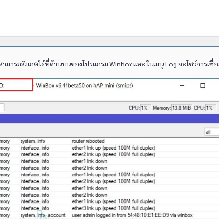
ล้วสามารถสังเกตได้ที่ด้านบนของโปรแกรม Winbox และ ในเมนู Log จะโชว์การเชื่อ