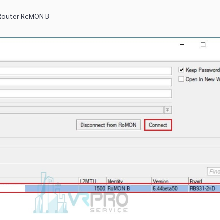
อ Router RoMON B