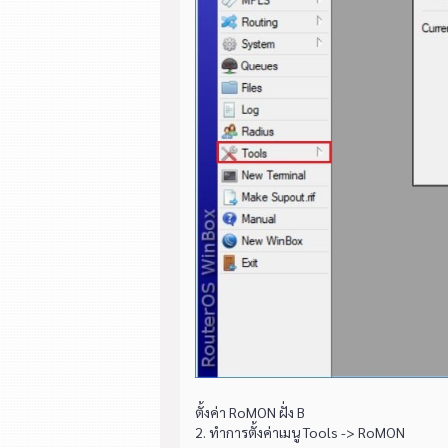
ตั้งค่า RoMON ฝั่ง B
2. ทำการตั้งค่าเมนู Tools -> RoMON