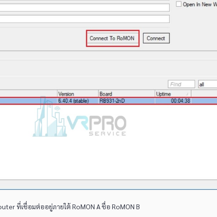
Router ที่เชื่อมต่ออยู่ภายใต้ RoMON A ชื่อ RoMON B