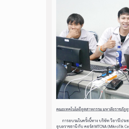
คณะเทคโนโลยีอุตสาหกรรม มหาลัยราชภัฏอุบล
การอบรมในครั้งนี้ทาง บริษัท วีอาร์โปรเซอ
อุบลราชธานี กับ คอร์ส MTCNA (MikroTik Cer