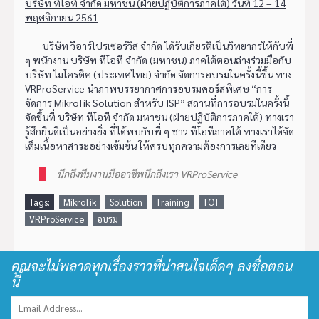
บริษัท ทีโอที จำกัด มหาชน (ฝ่ายปฏิบัติการภาคใต้) วันที่ 12 – 14
พฤศจิกายน 2561
บริษัท วีอาร์โปรเซอร์วิส จำกัด ได้รับเกียรติเป็นวิทยากรให้กับพี่
ๆ พนักงาน บริษัท ทีโอที จำกัด (มหาชน) ภาคใต้ตอนล่างร่วมมือกับ
บริษัท ไมโครติค (ประเทศไทย) จำกัด จัดการอบรมในครั้งนี้ขึ้น ทาง
VRProService นำภาพบรรยากาศการอบรมคอร์สพิเศษ “การ
จัดการ MikroTik Solution สำหรับ ISP” สถานที่การอบรมในครั้งนี้
จัดขึ้นที่ บริษัท ทีโอที จำกัด มหาชน (ฝ่ายปฏิบัติการภาคใต้) ทางเรา
รู้สึกยินดีเป็นอย่างยิ่ง ที่ได้พบกับพี่ ๆ ชาว ทีโอทีภาคใต้ ทางเราได้จัด
เต็มเนื้อหาสาระอย่างเข้มข้น ให้ครบทุกความต้องการเลยทีเดียว
นึกถึงทีมงานมืออาชีพนึกถึงเรา VRProService
Tags:
MikroTik
Solution
Training
TOT
VRProService
อบรม
คุณจะไม่พลาดทุกเรื่องราวที่น่าสนใจเด็ดๆ ลงชื่อตอน
นี้