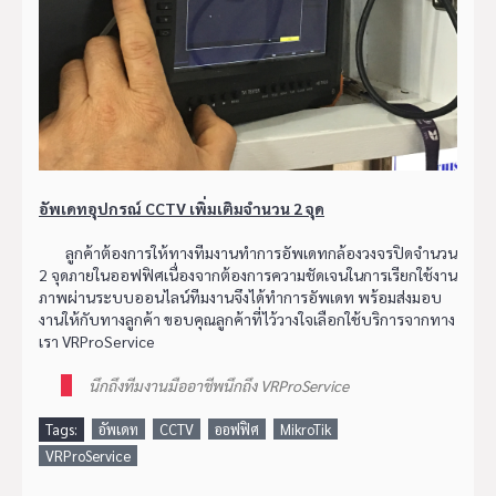
อัพเดทอุปกรณ์ CCTV เพิ่มเติมจำนวน 2 จุด
ลูกค้าต้องการให้ทางทีมงานทำการอัพเดทกล้องวงจรปิดจำนวน
2 จุดภายในออฟฟิศเนื่องจากต้องการความชัดเจนในการเรียกใช้งาน
ภาพผ่านระบบออนไลน์ทีมงานจึงได้ทำการอัพเดท พร้อมส่งมอบ
งานให้กับทางลูกค้า ขอบคุณลูกค้าที่ไว้วางใจเลือกใช้บริการจากทาง
เรา VRProService
นึกถึงทีมงานมืออาชีพนึกถึง VRProService
Tags:
อัพเดท
CCTV
ออฟฟิศ
MikroTik
VRProService