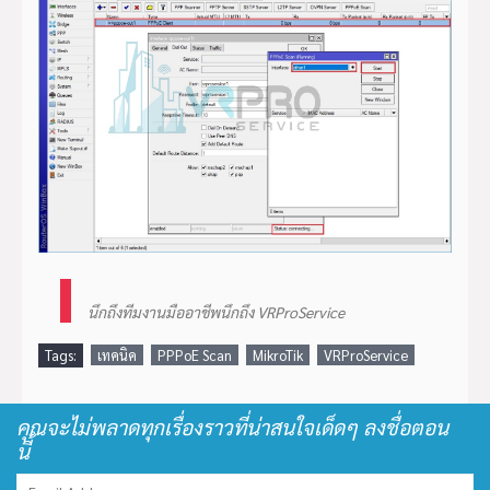
นึกถึงทีมงานมืออาชีพนึกถึง VRProService
Tags:
เทคนิค
PPPoE Scan
MikroTik
VRProService
คุณจะไม่พลาดทุกเรื่องราวที่น่าสนใจเด็ดๆ ลงชื่อตอน
นี้