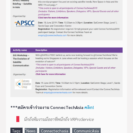
***สมัครเข้าร่วมงาน ConnecTechAsia
คลิก!
นึกถึงทีมงานมืออาชีพนึกถึง VRProService
Tags:
์News
Connectechasia
CommunicAsia