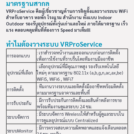
มาตรฐานสากล
VRProService คือผู้เชี่ยวชาญด้านการติดตั้งและวางระบบ WiFi
สำหรับอาคาร หอพัก โรงแรม สำนักงาน ทั้งแบบ Indoor
Outdoor รองรับอุปกรณ์ทั้งรุ่นเก่าและใหม่ ภายใต้มาตรฐาน เร็ว
แรง คลอบคลุมพื้นที่ต้องการ Speed มาเต็ม!!!
ทำไมต้องวางระบบ VRProService
: เราสำรวจหน้างานและออกแบบก่อนการติดตั้ง
การออกแบบ
เพื่อการใช้งานที่ราบรื่นโดยทีมงานมืออาชีพ
: เลือกอุปกรณ์ที่มีคุณภาพสูง รองรับเทคโนโลยี
อุปกรณ์ที่เลือก
ใหม่ๆ ตามมาตรฐาน 802.11x (a,b,g,n,ac,ax,be)
WiFi5, WiFi6 , WiFi7
: ทีมงานวางระบบและติดตั้งมืออาชีพพร้อมติดตั้ง
การติดตั้ง
ตามมาตรฐานอาคารและพื้นที่
: มีการรับประกันการติดตั้งและสินค้าหลังการขาย
การรับประกัน
พร้อมทีมงานดูแลระบบ 24 ชม.
: มีระบบจัดการ Wirelessให้สำหรับผู้ดูแลระบบใน
ระบบจัดการ
การดูแลอุปกรณ์แบบ Centralized
: มีการตรวจสอบความผิดพลาดและแจ้งเตือนตลอด
ระบบMonitor
24 ชม. ทุกวัน