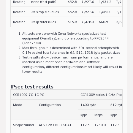
Routing
none (fast path)
652.8
7,927.6
1,931.2
7,910.2
Routing
25 simple queues
652.8
7,927.6
1,686.0
7,175.6
Routing
25 ip filter rules
615.8
7,478.3
660.9
2,812.8
All tests are done with Xena Networks specialized test
equipment (XenaBay),and done according to RFC2544
(Xena2544)
Max throughput is determined with 30+ second attempts with
0,1% packet loss tolerance in 64, 512, 1518 byte packet sizes
Test results show device maximum performance, and are
reached using mentioned hardware and software
configuration, different configurations most likely will result in
lower results
IPsec test results
CCR1009-7G-1C-PC
CCR1009 series 1 GHz IPsec thro
Mode
Configuration
1400 byte
512 byte
kpps
Mbps
kpps
Mbps
Single tunnel
AES-128-CBC + SHA1
112.5
1260.0
112.6
461.