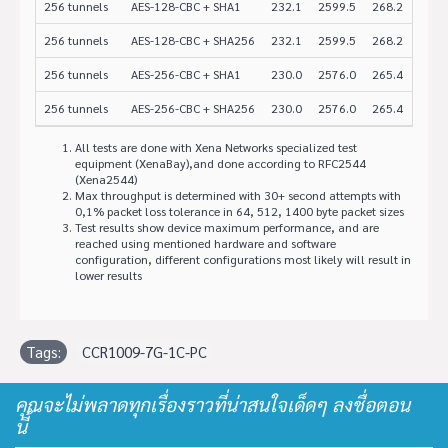
256 tunnels
AES-128-CBC + SHA1
232.1
2599.5
268.2
1098
256 tunnels
AES-128-CBC + SHA256
232.1
2599.5
268.2
1098
256 tunnels
AES-256-CBC + SHA1
230.0
2576.0
265.4
1087
256 tunnels
AES-256-CBC + SHA256
230.0
2576.0
265.4
1087
All tests are done with Xena Networks specialized test
equipment (XenaBay),and done according to RFC2544
(Xena2544)
Max throughput is determined with 30+ second attempts with
0,1% packet loss tolerance in 64, 512, 1400 byte packet sizes
Test results show device maximum performance, and are
reached using mentioned hardware and software
configuration, different configurations most likely will result in
lower results
Tags:
CCR1009-7G-1C-PC
คุณจะไม่พลาดทุกเรื่องราวที่น่าสนใจเด็ดๆ ลงชื่อตอน
นี้