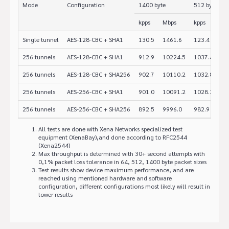
Mode
Configuration
1400 byte
512 byte
kpps
Mbps
kpps
Mb
Single tunnel
AES-128-CBC + SHA1
130.5
1461.6
123.4
50
256 tunnels
AES-128-CBC + SHA1
912.9
10224.5
1037.4
42
256 tunnels
AES-128-CBC + SHA256
902.7
10110.2
1032.8
42
256 tunnels
AES-256-CBC + SHA1
901.0
10091.2
1028.3
42
256 tunnels
AES-256-CBC + SHA256
892.5
9996.0
982.9
40
All tests are done with Xena Networks specialized test
equipment (XenaBay),and done according to RFC2544
(Xena2544)
Max throughput is determined with 30+ second attempts with
0,1% packet loss tolerance in 64, 512, 1400 byte packet sizes
Test results show device maximum performance, and are
reached using mentioned hardware and software
configuration, different configurations most likely will result in
lower results