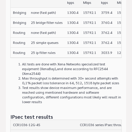
kpps
Mbps
kpps
Mbps
Bridging
none (fast path)
1300.4
15792.1
3759.4
15398.5
Bridging
25 bridge filter rules
1300.4
15792.1
3760.4
15402.6
Routing
none (fast path)
1300.4
15792.1
3762.4
15410.8
Routing
25 simple queues
1300.4
15792.1
3762.4
15410.8
Routing
25 ip filter rules
1300.4
15792.1
3033.9
12426.9
All tests are done with Xena Networks specialized test
equipment (XenaBay),and done according to RFC2544
(Xena2544)
Max throughput is determined with 30+ second attempts with
0,1% packet loss tolerance in 64, 512, 1518 byte packet sizes
Test results show device maximum performance, and are
reached using mentioned hardware and software
configuration, different configurations most likely will result in
lower results
IPsec test results
CCR1036-12G-4S
CCR1036 series IPsec throughput