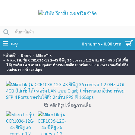
เมนู
0 รายการ - 0.00 บาท
หน้าหลัก
Brand
MikroTik
MikroTik รุ่น CCR1036-12G-4S ซีพียู 36 cores x 1.2 GHz แรม 4GB (ใส่เพิ่ม
ได้) พอร์ต LAN แบบ Gigabit ทำงานแยกอิสระ พร้อม SFP 4 Ports รองรับได้ถึง
24ล้าน PPS ที่ 16Gbps
คลิกที่รูปเพื่อดูภาพเต็ม