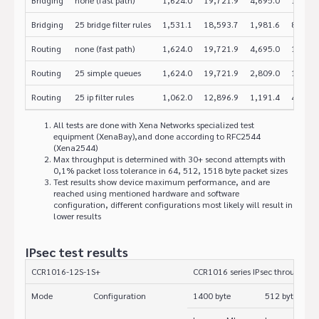
Bridging
none (fast path)
1,624.0
19,721.9
4,695.0
19,230
Bridging
25 bridge filter rules
1,531.1
18,593.7
1,981.6
8,116.
Routing
none (fast path)
1,624.0
19,721.9
4,695.0
19,230
Routing
25 simple queues
1,624.0
19,721.9
2,809.0
11,505
Routing
25 ip filter rules
1,062.0
12,896.9
1,191.4
4,880.
All tests are done with Xena Networks specialized test
equipment (XenaBay),and done according to RFC2544
(Xena2544)
Max throughput is determined with 30+ second attempts with
0,1% packet loss tolerance in 64, 512, 1518 byte packet sizes
Test results show device maximum performance, and are
reached using mentioned hardware and software
configuration, different configurations most likely will result in
lower results
IPsec test results
CCR1016-12S-1S+
CCR1016 series IPsec throughput
Mode
Configuration
1400 byte
512 byte