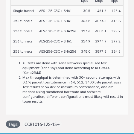
kpps
Mbps
kpps
Mbps
Single tunnel
AES-128-CBC + SHA1
130.5
1461.6
123.4
505.
256 tunnels
AES-128-CBC + SHA1
363.8
4074.6
413.8
1694
256 tunnels
AES-128-CBC + SHA256
357.6
4005.1
399.2
1635
256 tunnels
AES-256-CBC + SHA1
354.9
3974.9
399.2
1635
256 tunnels
AES-256-CBC + SHA256
348.0
3897.6
384.6
1575
All tests are done with Xena Networks specialized test
equipment (XenaBay),and done according to RFC2544
(Xena2544)
Max throughput is determined with 30+ second attempts with
0,1% packet loss tolerance in 64, 512, 1400 byte packet sizes
Test results show device maximum performance, and are
reached using mentioned hardware and software
configuration, different configurations most likely will result in
lower results
Tags:
CCR1016-12S-1S+