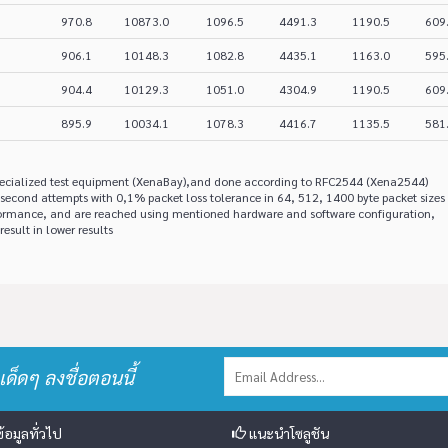
970.8
10873.0
1096.5
4491.3
1190.5
609
906.1
10148.3
1082.8
4435.1
1163.0
595
904.4
10129.3
1051.0
4304.9
1190.5
609
895.9
10034.1
1078.3
4416.7
1135.5
581
specialized test equipment (XenaBay),and done according to RFC2544 (Xena2544)
second attempts with 0,1% packet loss tolerance in 64, 512, 1400 byte packet sizes
ormance, and are reached using mentioned hardware and software configuration,
result in lower results
เด็ดๆ ลงชื่อตอนนี้
้อมูลทั่วไป
แนะนำโซลูชัน