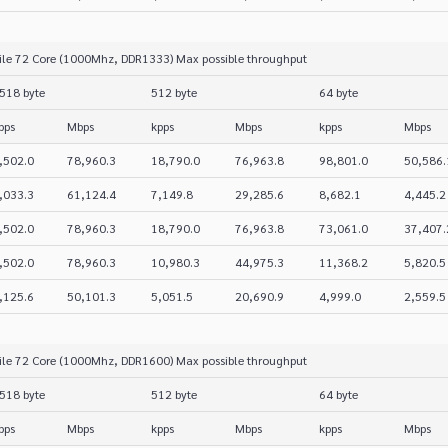
ile 72 Core (1000Mhz, DDR1333) Max possible throughput
518 byte
512 byte
64 byte
pps
Mbps
kpps
Mbps
kpps
Mbps
,502.0
78,960.3
18,790.0
76,963.8
98,801.0
50,586.
,033.3
61,124.4
7,149.8
29,285.6
8,682.1
4,445.2
,502.0
78,960.3
18,790.0
76,963.8
73,061.0
37,407.
,502.0
78,960.3
10,980.3
44,975.3
11,368.2
5,820.5
,125.6
50,101.3
5,051.5
20,690.9
4,999.0
2,559.5
ile 72 Core (1000Mhz, DDR1600) Max possible throughput
518 byte
512 byte
64 byte
pps
Mbps
kpps
Mbps
kpps
Mbps