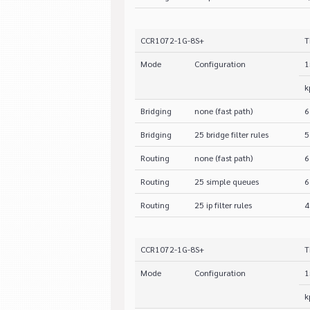
CCR1072-1G-8S+
T
Mode
Configuration
1
k
Bridging
none (fast path)
6
Bridging
25 bridge filter rules
5
Routing
none (fast path)
6
Routing
25 simple queues
6
Routing
25 ip filter rules
4
CCR1072-1G-8S+
T
Mode
Configuration
1
k