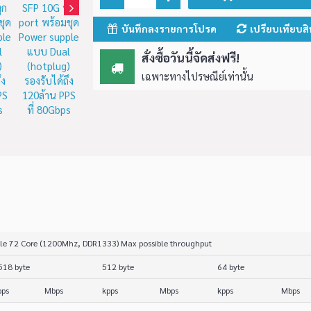
-4G USB)
ท
8,399.50 บาท
บันทึกลงรายการโปรด
18,890.85 บาท
เปรียบเทียบสิ
สั่งซื้อวันนี้จัดส่งฟรี!
็น
เพิ่มลงรถเข็น
เพิ่มลงรถเข็น
เฉพาะทางไปรษณีย์เท่านั้น
ile 72 Core (1200Mhz, DDR1333) Max possible throughput
518 byte
512 byte
64 byte
pps
Mbps
kpps
Mbps
kpps
Mbps