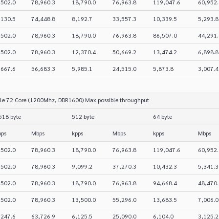
,502.0
78,960.3
18,790.0
76,963.8
119,047.6
60,952.
,130.5
74,448.8
8,192.7
33,557.3
10,339.5
5,293.8
,502.0
78,960.3
18,790.0
76,963.8
86,507.0
44,291.
,502.0
78,960.3
12,370.4
50,669.2
13,474.2
6,898.8
,667.6
56,683.3
5,985.1
24,515.0
5,873.8
3,007.4
ile 72 Core (1200Mhz, DDR1600) Max possible throughput
518 byte
512 byte
64 byte
pps
Mbps
kpps
Mbps
kpps
Mbps
,502.0
78,960.3
18,790.0
76,963.8
119,047.6
60,952.
,502.0
78,960.3
9,099.2
37,270.3
10,432.3
5,341.3
,502.0
78,960.3
18,790.0
76,963.8
94,668.4
48,470.
,502.0
78,960.3
13,500.0
55,296.0
13,683.5
7,006.0
,247.6
63,726.9
6,125.5
25,090.0
6,104.0
3,125.2