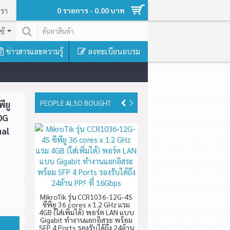
เรา
0 รายการ - 0.00 บาท
ช้
ข่าวสารและความรู้
ลงทะเบียนอบรม
 Power supple แบบ Dual (hotplug) รองรับได้ถึง 120ล้าน PPS ที่ 80Gbps
ียู
PEOPLE ALSO BOUGHT
0G
ual
7G-1C-
 x 1.2
MikroTik รุ่น CCR1036-12G-4S
FP 10G
ซีพียู 36 cores x 1.2 GHz แรม
e แบบ
4GB (ใส่เพิ่มได้) พอร์ต LAN แบบ
Gigabit ทำงานแยกอิสระ พร้อม
SFP 4 Ports รองรับได้ถึง 24ล้าน