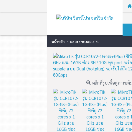
หน้าหลัก
RouterBOARD
MikroTik รุ่น CCR10
ล่าสุด!
คลิกที่รูปเพื่อดูภาพเต็
MikroTik รุ่น RB1100AHx4
MikroTik รุ่น RB3011
Dude Edition ซีพียู 4 cores x
ซีพียู 2 cores x 1.4 G
1.4 GHz รองรับ SATAและM.2
LAN แบบ Gigabit ทำง
(มีM.2มาให้ 60GB) พร้อมชุด
Chipset พร้อม SFP 
Power supple แบบ Dual มี
รองรับ USB3.0 สามา