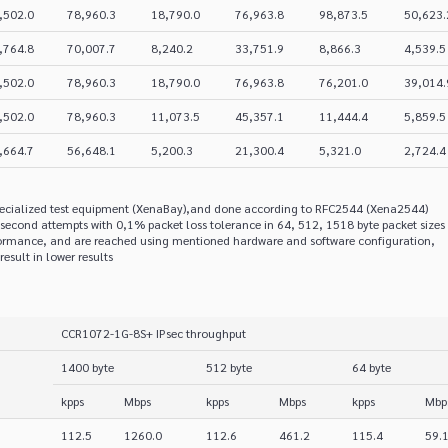
,502.0
78,960.3
18,790.0
76,963.8
98,873.5
50,623.
,764.8
70,007.7
8,240.2
33,751.9
8,866.3
4,539.5
,502.0
78,960.3
18,790.0
76,963.8
76,201.0
39,014.
,502.0
78,960.3
11,073.5
45,357.1
11,444.4
5,859.5
,664.7
56,648.1
5,200.3
21,300.4
5,321.0
2,724.4
specialized test equipment (XenaBay),and done according to RFC2544 (Xena2544)
second attempts with 0,1% packet loss tolerance in 64, 512, 1518 byte packet sizes
ormance, and are reached using mentioned hardware and software configuration,
result in lower results
CCR1072-1G-8S+ IPsec throughput
1400 byte
512 byte
64 byte
kpps
Mbps
kpps
Mbps
kpps
Mbp
112.5
1260.0
112.6
461.2
115.4
59.