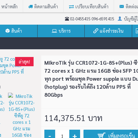
หน้าหลัก
ติดตามสินค้า
เปรียบเทียบสินค้า
ติดต่อ
บัญชีผู้ใ
02-0455415 096-6591415
สินค้า
บริการ
แจ้งชำระเงิน
72-1G-8S+(Plus) ซีพียู 72 cores x 1 GHz แรม 16GB ช่อง SFP 10G ทุก port พร้อมชุด
ล่าสุด!
MikroTik รุ่น CCR1072-1G-8S+(Plus) ซีพ
72 cores x 1 GHz แรม 16GB ช่อง SFP 1
ทุก port พร้อมชุด Power supple แบบ D
ล่าสุด!
ล่าสุด!
(hotplug) รองรับได้ถึง 120ล้าน PPS ที่
ม
80Gbps
MikroTik รุ่น RB4011iGS+RM
MikroTik รุ่น CCR1009-
114,375.51 บาท
ซีพียู 4 cores x 1.4 GHz แรม
1S+(Plus) ซีพียู 9 cores
UiAS-RM
1GB พอร์ต LAN แบบ Gigabit
GHz แรม 2GB รองรับ S
Hz พอร์ต
พร้อม SFP 10G รองรับ IPsec
พร้อมชุด Power suppl
านแยก 2
hardware acceleration
Dual
1 Port
-
+
เพิ่มลงรถเข็น
รถต่อ