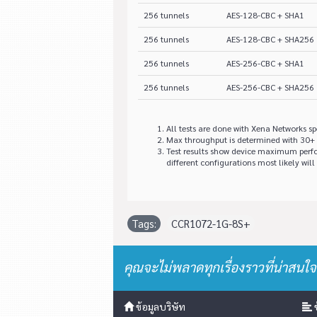
256 tunnels
AES-128-CBC + SHA1
256 tunnels
AES-128-CBC + SHA256
256 tunnels
AES-256-CBC + SHA1
256 tunnels
AES-256-CBC + SHA256
All tests are done with Xena Networks 
Max throughput is determined with 30+ 
Test results show device maximum perf
different configurations most likely will 
Tags:
CCR1072-1G-8S+
คุณจะไม่พลาดทุกเรื่องราวที่น่าสนใจ
ข้อมูลบริษัท
ข