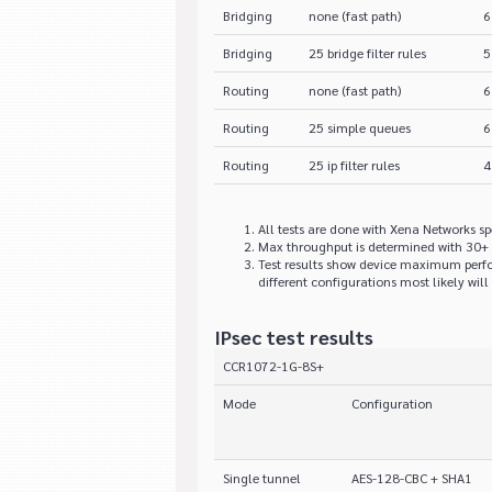
Bridging
none (fast path)
6
Bridging
25 bridge filter rules
5
Routing
none (fast path)
6
Routing
25 simple queues
6
Routing
25 ip filter rules
4
All tests are done with Xena Networks 
Max throughput is determined with 30+ 
Test results show device maximum perf
different configurations most likely will 
IPsec test results
CCR1072-1G-8S+
Mode
Configuration
Single tunnel
AES-128-CBC + SHA1