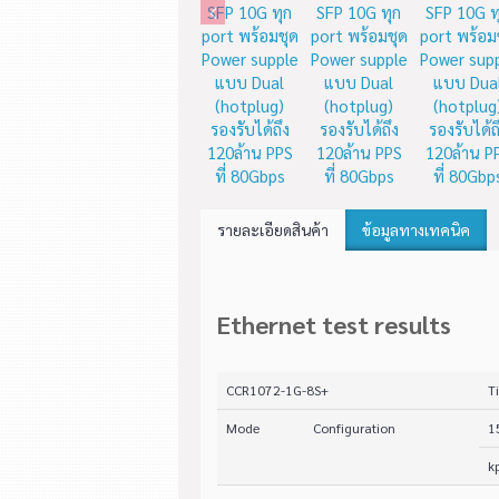
Chip เพิ่มประสิทธิภาพ IPSec
External ได้ (HDD,3G
14,311.25 บาท
6,983.89 บา
เพิ่มลงรถเข็น
เพิ่มลงรถเข
รายละเอียดสินค้า
ข้อมูลทางเทคนิค
Ethernet test results
CCR1072-1G-8S+
T
Mode
Configuration
1
k